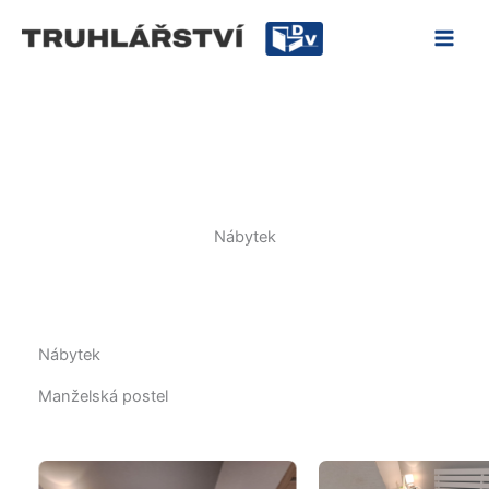
Nábytek
Přeskočit
MAI
na
MEN
obsah
Nábytek
Nábytek
Manželská postel