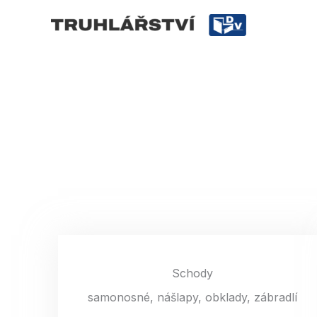
Přeskočit
na
obsah
Schody
samonosné, nášlapy, obklady, zábradlí